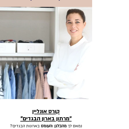
קורס אונליין
"מ
רתון בארון
הבגדים"
נמאס ל
ך
מ
הבלגן
ו
העומס
בארונות הבגדים?