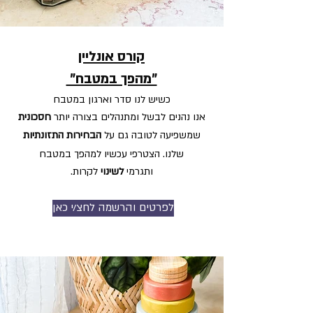
קורס אונליין
"מהפך במטבח"
כשיש לנו סדר וארגון במטב
ח
אנו
נהנים לבשל ו
מת
נהלים בצורה יותר
חסכונית
ש
משפיעה לטובה
גם
על
הבחירות התזונתיות
שלנו. הצטרפי עכשיו למהפך במטבח
ו
תגרמי
לשינוי
לקרות
.
לפרטים והרשמה לחצ/י כאן