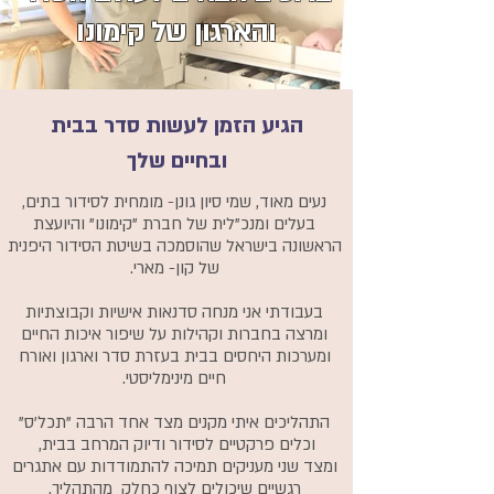
והארגון של קימונו
הגיע הזמן לעשות סדר בבית
ובחיים שלך
נעים מאוד, שמי סיון גונן- מומחית לסידור בתים,
בעלים ומנכ"לית של חברת "קימונו" והיועצת
הראשונה בישראל שהוסמכה בשיטת הסידור היפנית
של קון- מארי.
בעבודתי אני מנחה סדנאות אישיות וקבוצתיות
ומרצה בחברות וקהילות על שיפור איכות החיים
ומערכות היחסים בבית בעזרת סדר וארגון ואורח
חיים מינימליסטי.
התהליכים איתי מקנים מצד אחד הרבה "תכל'ס"
וכלים פרקטיים לסידור ודיוק המרחב בבית,
ומצד שני מעניקים תמיכה להתמודדות עם אתגרים
רגשיים שיכולים לצוף כחלק מהתהליך.