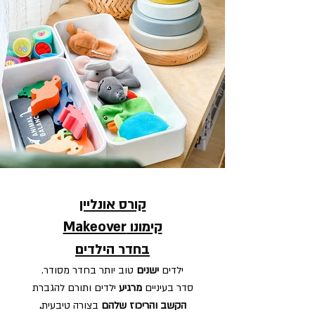
קורס אונליין
קימונו Makeover
בחדר הילדים
ילדים
ישני
ם
טוב יותר בחדר מסודר.
סדר בעיניי
ם
מרגיע
ילדים ותו
רם להגברת
הקש
ב ו
הריכוז שלהם
בצורה טיבעית
.