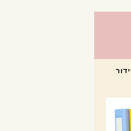
קסם הסדר בניירת- הדרכה יוצאת דופן לסידור 