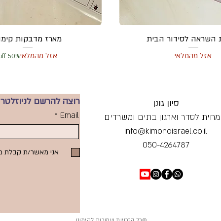
 השראה לסידור הבית
מארז מדבקות קימונ
אזל מהמלאי
אזל מהמלאי
50% off
רוצה להרשם לניוזלטר 
סיון גונן
Email
מחית לסדר וארגון בתים ומשרדים
info@kimonoisrael.co.il
050-4264787
אני מאשר/ת קבלת מי
©כל הזכויות שמורות לקימונו