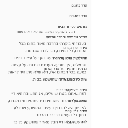
סדר בחגים
סדר במטבח
קורסים לסידור הבית
חבל להשקיע בעיצוב אם לא רואים אותו
הסדר שבפנים והסדר שבחוץ
בעבודתי ביקרתי בהרבה מאוד בתים מכל 
סידור ארון בגדים
הסוגים, כל המינים, הגדלים והסגנונות.
בחלקם הושקע לא מעט כסף על עיצוב פנים 
סדר בבית בזמן מלחמה
וסטיילינג, אך תופעה מעניינת שחזרה על עצמה
הרגלים חדשים סל סדר וארגון
כמעט בכל הבתים אלו, היא שלא ניתן היה לראות 
את כל הטוב הזה שהושקע בבית.
שחרור חפצים מהבית
סידור פיצפקעס בבית
למה....אתם בטח שואלים, אז התשובה היא דיי 
פשוטה, כי מרוב שהבתים היו עמוסים ומבולגנים, 
סדר בנעליים
לא ניתן היה להבחין בעיצוב המושקע שניבלע 
סידור לפי עונות
בתוך כל העומס ששרר במרחב.
וזה כשלעצמו דיי חבל מאחר שהושקע כל כך 
להפטר מהבלגן