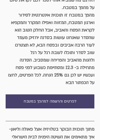
וזה גם מה שמביא אותי לספר לכם לקראת סיום 
על מהפך במטבח.
מהפך במטבח זו תוכנית אינטרנטית לסידור 
וארגון המטבח, המזווה ואפילו המקרר והמקפיא
לקראת הפסח והאביב, אבל החלק הטוב הוא 
שהסדר שאנחנו עושות בסדנה יחזיק מעמד 
לעוד הרבה אביבים ובפסח הבא, לא תצטרכו 
שוב לסדר ותוכלו לשבת רגל על רגל
ולהנות מהאביב והפריחה שמסביב. הסדנה 
מתחילה ב- 12.3 ומסתיימת כשבוע לפני פסח
ועכשיו יש לכן גם 25% הנחה. לכל הפרטים, לחצו 
על הכפתור הבא
לפרטים והרשמה למהפך במטבח
מתוך תוכנית הבוקר בטלויזיה אצל פאולה וליאון- 
איך מתאימים את השיטה היפנית לבית הישראלי