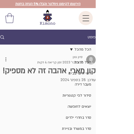
הירשמו לקימונו ניוזלטר וקבלו 5% הנחה בחנות
פוסט
הכל מהכל
סיון גונן
הכל מהכל
17 בפבר׳ 2023
זמן קריאה 4 דקות
קון מארי, אהבה זה לא מספיק!
ליווי אישי בבית
עודכן:
28 בספט׳ 2024
מעבר דירה
סידור לפי קטגוריות
יוצאים לחופשה
סדר בחדרי ילדים
סדר במשרד ובניירת