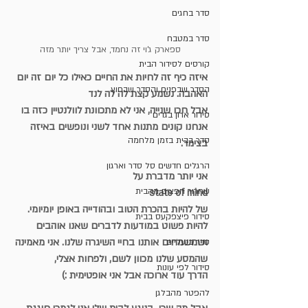
סדר בחגים
סדר במטבח
ספארק ג'וי זה נחמד, אבל צריך יותר מזה
קורסים לסידור הבית
איזה כיף זה לחיות את החיים כאילו כל יום זה יום 
הסדר שבפנים והסדר שבחוץ
האהבה. נשמע קצת לה לה לנד
אבל חכו שנייה, אני לא מתכוונת לוולנטיין כזה בו 
סידור ארון בגדים
אנחנו קונים מתנות אחד לשני ונופשים באיזה 
סדר בבית בזמן מלחמה
בצימר.
הרגלים חדשים סל סדר וארגון
אני יותר מדברת על
שחרור חפצים מהבית
state of mind
של להיות בהכרת הטוב ובהודייה באופן יומיומי. 
סידור פיצפקעס בבית
להיות פשוט במודעות לדברים שאנו אוהבים
ושמשמחים אותנו בחיי השיגרה שלנו. אני מאמינה 
סדר בנעליים
שהמסע שלנו מכוון לשם, ולפחות אצלי, 
סידור לפי עונות
הדרך עוד ארוכה אבל אני אופטימית :)
להפטר מהבלגן