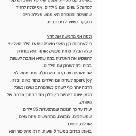
בשילוב עם נוסחת הקסם שלי של אהוב ופרקטי
לפחות 5 שנים ועם 3 ילדים, אני יכולה להגיד 
שהשיטה והנוסחה היא ממש מצילת חיים
ובעיקר כשיש ילדים בבית.
ולמה אני מדגישה את זה?
כי לאחרונה קון מארי חשפה שמאז הילד השלישי 
שלה הבלגן פחות מעסיק אותה והיא בוחרת 
להשקיע את האנרגיה במה שהיא אוהבת לעשות 
בבית וזה לשחק עם הילדים.
אני מאמינה שבקרוב היא תגלה שזה ממש לא 
spark joy לשחק עם הילדים בתוך כאוס ובלגן.
הרבה יותר כיף לשחק כשהמרחב נעים וכשכל 
הזמן ישנה דינמיות בין בלגן וסדר בתוך מרחב של 
משחק.
יעידו על כך הגננות שמתפעלות 35 ילדים 
שמשחקים, צובעים, מתחפשים מתרוצצים , 
אוכלים, ישנים
באותו מרחב במשך 8 שעות. חלק מהסיפור הוא 