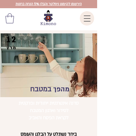
הירשמו לקימונו ניוזלטר וקבלו 5% הנחה בחנות
12
מרץ
מהפך
במטבח
סדנה אינטרנטית ייחודית ופרקטית
לסידור וארגון המטבח
לקראת הפסח והאביב
ביחד נשתלט על הבלגן והעומס