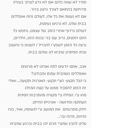
וסדר לא שווה כלום אם לא נדע לצרוך בצורה 
מדוייקת בהתאם לצורך ורצון ברור.
אם לא נעשה את כל אלו, לעולם נהיה אומללים 
בבית שלנו, לא נרגיש נעימות,
לעולם נרדוף אחרי הזנב של עצמנו, נחפש כל 
היום חפצים, נריב עם בני /בנות הזוג, הילדים, 
נרצה כל הזמן לשפץ / להגדיל / לשנות כי נחשוב 
שזה הפיתרון שיביא לנו שלום בבית.
אגב, אתם יודעים למה אנחנו לא מרוצים 
ואומללים כשהבית עמוס ומבולגן? 
כי הכל תקוע- הצ'י תקוע- האנרגיה תקועה... ואולי 
זה הזמן להסביר ממש על קצה המזלג 
מהו צ'י. המילה צ'י מקורה מהתרבות הסינית 
העתיקה ופירושה - אנרגיית החיים. 
חלק מתרגמים  את המושג צ'י לנשימה, אויר, כוח 
החיות, פרנה וכו'...
עלינו להבין שהצ'י זורם לנו בבית וברגע שהבית 