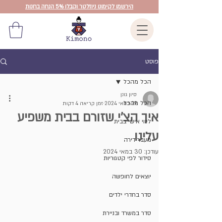
הירשמו לקימונו ניוזלטר וקבלו 5% הנחה בחנות
פוסט
הכל מהכל
סיון גונן
הכל מהכל
29 במאי 2024
זמן קריאה 4 דקות
איך הצ'י שזורם בבית משפיע
ליווי אישי בבית
עלינו
מעבר דירה
עודכן:
30 במאי 2024
סידור לפי קטגוריות
יוצאים לחופשה
סדר בחדרי ילדים
סדר במשרד ובניירת