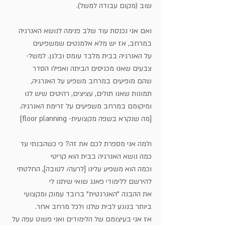
שוב (מקום עבודה למשל).
ואם אני נכנסת עוד שלב פנימה לנושא האנרגיה 
במרחב, אז יש מלא אלמנטים שמשפיעים 
על האנרגיה בבית מלבד עומס ובלגן. למשל- 
צבעים שאנו מכניסים הביתה ואפילו הסדר 
שהם מופיעים במרחב משפיע על האנרגיה, 
תמונות שאנו תולים, עציצים, רהיטים שיש לנו 
ומיקומם במרחב משפיעים על זרימת האנרגיה. 
[מה שנקרא בשפה מקצועית- floor planning]
ולמה אני מספרת לכם את זה? כי כשהבנתי עד 
כמה נושא האנרגיה בבית הוא קריטי 
וכמה הוא משפיע עלינו [לרעה/ לטובה], החלטתי 
להירשם ללימודי פאנג שואי שיתנו לי
את ההבנה "האנרגטית" ברובד עמוק ומקצועי 
ביותר בנוגע לבית שלנו ולכל מרחב אחר. 
אז אני בעיצומם של הלימודים ואני פשוט עפה על 