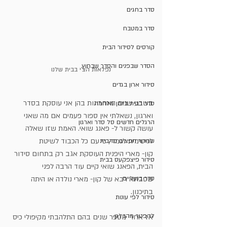
סדר בחגים
סדר במטבח
קורסים לסידור הבית
הסדר שבפנים והסדר שבחוץ
נפלאות הצ'י בבית שלנו
סידור ארון בגדים
בשבע שנים האחרונות בהן אני עוסקת בסדר 
סדר בבית בזמן מלחמה
וארגון, נשאלתי אין ספור פעמים אם מה שאני
הרגלים חדשים סל סדר וארגון
עושה קשור ל- פאנג שואי. האמת שזו שאלה 
לגיטימית לגמרי, כי עם כל הכבוד לשיטת
שחרור חפצים מהבית
קון- מארי היפנית העוסקת אגב רק בתחום סידור 
סידור פיצפקעס בבית
הבית, הפאנג שואי קיים עוד הרבה לפני 
שסבתא רבא של קון- מארי נולדה או היתה 
סדר בנעליים
בתיכנון.
סידור לפי עונות
להפטר מהבלגן
אז אחרי מספר שנים בהם התלהבתי מקיפולי כיס 