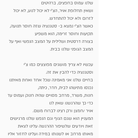
שלנו עמוס בחפצים, ברהיטים 
ושאין תחלופת אויר, הצ'י לא יכול לנוע, לא יכול 
לזרום ולא יכול להתחדש. 
כאשר הצ'י נמצא ב- סטגנציה שזה חוסר תנועה, 
תקיעות וחוסר זרימה, הוא משפיע 
בצורה דרסטית ושלילית על המצב הנפשי ואף על 
המצב הגופני שלנו בבית. 
עכשיו לא צריך מושגים מפוצצים כמו צ'י 
וסטגנציה כדי להבין את זה. 
בחיים שלנו אני מאמינה שכל אחד ואחת מאיתנו 
נכנסו מתישהו לבית, חדר, כיתה, 
חנות, משרד, מרחב מסויים שהיה חנוק ועמוס עד 
כדי כך שהרגשנו שאין לנו 
אויר /חמצן ורק רצינו לברוח משם. 
המעניין הוא שגם הגוף וגם הנפש שלנו מרגישים 
זאת ויודעים שלשיפור ההרגשה עלינו לצאת
מאותו מרחב או לשנותו במידה ועלינו לחזור אליו 