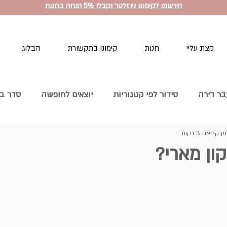
הירשמו לקימונו ניוזלטר וקבלו 5% הנחה בחנות
קצת עליי
חנות
קימונו בתקשורת
הבלוג
ר דירה
סידור לפי קטגוריות
יוצאים לחופשה
סדר בח
ן קריאה 3 דקות
ים
סדר במטבח
קורסים לסידור הבית
הסדר שבפנים
ון מארי?
בזמן מלחמה
הרגלים חדשים סל סדר וארגון
שחרור חפצים
עליים
סידור לפי עונות
להפטר מהבלגן
הסדר ואני