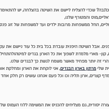
תבה? שכדי להצליח ליישם את השיטה בהצלחה, יש להתאימה 
יים,מוס והמטורף שלנו,
ים, החל ממשפחות מרובות ילדים ועד למשפחות של זוג פנסיו
נים. אבל השיטה היפנית עובדת בכל בית כל עוד ניישם את עק
 קון- מארי מלמדת לשפוך את כל הארון בגדים למיטהולהתחיל ל
ה? הרי זה יותר מפחיד מאשר משמח לגשת כך לבגדים שלנו.
ית שלי 
מרתון בארון הבגדים
, אני לוקחת את הארון ומחלקת אות
ף קצרים, ארון תליה וכו וכל פעם אנחנו עושים רק חלק אחד 
צורה יסודית, גם מצליחים להכניס את המשימה ללוז העמוס שלנ