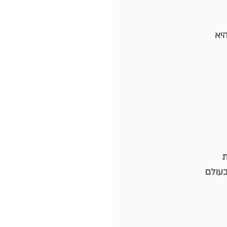
יא
ת
בעולם