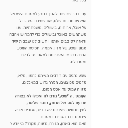
בכל בית.
עוד דבר שחשוב להבין בנוגע למטבח הישראלי 
הוא שבתרבות שלנו, אנו שמים דגש גדול
על אוכל, ארוחות, בישולים, משפחתיות. אנו 
משתמשים באוכל ובישולים כדי להמחיש אהבה
ודאגה לסובבים אותנו, וחשוב לנו שבבית יהיה 
מגוון ושפע של מזון. אממה.. תפיסת השפע
הפכה בשנים האחרונות למאוד מבלבלת 
ומסרבלת.
שפע נתפס עבור רבים מאיתנו כהמון, מלא, 
מדפים מפוצצים, מקרר גדוש במאכלים,
מזווה עמוס עד אפס מקום.
העומס , ה-"שפע" גורם לנו ואפילו לא בצורה 
מודעת לסוג של מחנק, חוסר שליטה,
למין תחושה שאנחנו לא בדיוק סגורים איפה 
איחסנו דבר מסויים במטבח:
האם הוא בארון, מגירה, מזווה, מקרר? מי יודע?