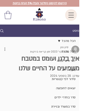
הירשמו לקימונו ניוזלטר וקבלו 5% הנחה בחנות
פוסט
הכל מהכל
סיון גונן
הכל מהכל
24 בפבר׳ 2023
זמן קריאה 4 דקות
איך בלגן ועומס במטבח
ליווי אישי בבית
משפיעים על החיים שלנו
מעבר דירה
עודכן:
28 בספט׳ 2024
סידור לפי קטגוריות
יוצאים לחופשה
סדר בחדרי ילדים
סדר במשרד ובניירת