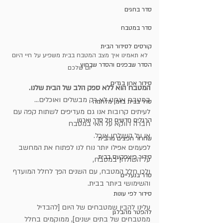
סדר בחגים
סדר במטבח
קורסים לסידור הבית
 לא תאמינו איך מצב המטבח בבית משפיע על חיי היום 
הסדר שבפנים והסדר שבחוץ
יום שלכם
סידור ארון בגדים
המטבח הוא ללא ספק הלב של הבית שלנו. 
במטבח אנחנו לא רק מבשלים ואוכלים...
סדר בבית בזמן מלחמה
לעיתים קרובות אנו גם מעדיפים לשתות קפה עם 
הרגלים חדשים סל סדר וארגון
חברה דווקא על האי במטבח
או על השולחן אוכל.
שחרור חפצים מהבית
לפעמים אפילו יותר נוח לנו לפתוח את המחשב 
סידור פיצפקעס בבית
על השולחן במטבח,
ולכן חלל המטבח, עם השנים הפך לחלל המועדף 
סדר בנעליים
והשימושי ביותר בבית.
סידור לפי עונות
עלינו להבין שמטבחים של היום [להבדיל 
להפטר מהבלגן
ממטבחים של בתים ישנים], ממוקמים בחלל 