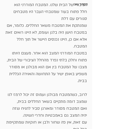
הציבורי של הבית שלנו. המטבח המודרני הוא 
הסדר ואני
חלל פתוח בעוד שמטבחי העבר היו מטבחים 
סגורים עם דלת
שמנתקת את המטבח משאר החללים. כלומר, אם 
במטבח הישן היה בלגן ועומס, לא היינו רואים זאת
אלא אם כן, היינו נכנסים היישר אל תוך חלל 
המטבח.
במטבח המודרני המצב הוא אחר. מעצם היותו 
פתוח וחלק בלתי נפרד מהחלל הציבורי של הבית,
מצבו של המטבח בין אם הוא מבולגן או מסודר 
משפיע באופן ישיר על התחושה והאוירה הכללית 
בבית.
לרוב, כשהמטבח מבולגן ועמוס זה יכול לרמז לנו 
שמצב דומה מתקיים בשאר החללים בבית,
ואם המטבח מסודר ומאורגן סביר להניח שזה 
יהיה המצב גם באמבטיות וחדרי השינה.
עם זאת, אין פה שחור ולבן או חוקיות שמתקיימת 