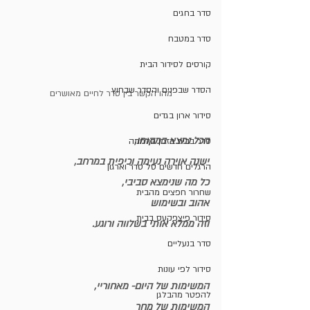
סדר בחגים
סדר במטבח
קורסים לסידור הבית
הסדר שבפנים והסדר שבחוץ
מהו הקשר בין סדר לחיים מאושרים
סידור ארון בגדים
הכל נמצא במקומו,
סדר בבית בזמן מלחמה
ישנה אוירה נעימה וכיפית במרחב,
הרגלים חדשים סל סדר וארגון
כל מה שנימצא סביבי,
שחרור חפצים מהבית
אהוב ובשימוש
סידור פיצפקעס בבית
וזה ממלא אותי בשלווה ורוגע.
סדר בנעליים
סידור לפי עונות
המשימות של היום- מאחוריי,
להפטר מהבלגן
המשימות של מחר 