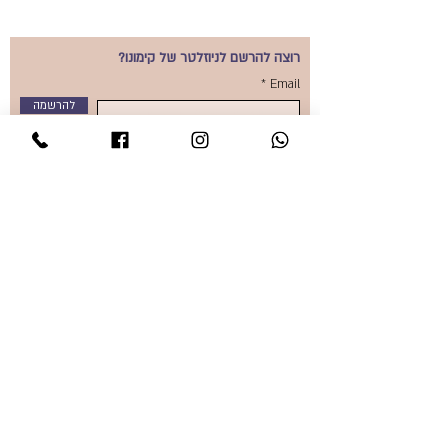
רוצה להרשם לניוזלטר של קימונו?
Email
להרשמה
אני מאשר/ת קבלת
מיילים
סיון גונן
מומחית לסדר וארגון בתים ומשרדים
info@kimonoisrael.co.il
050-4264787
מידע כללי
אודות