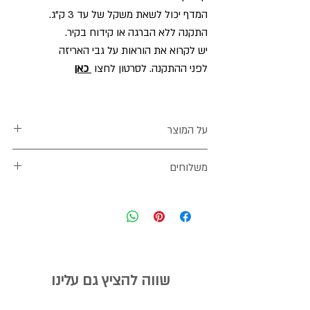
המדף יכול לשאת משקל של עד 3 ק"ג.
התקנה ללא הברגה או קידוח בקיר.
יש לקרוא את הוראות על גבי האריזה
לפני ההתקנה. לסרטון לחצו
כאן
על המוצר
מידות
:
משלוחים
גובה 16 ס"מ, אורך 10 ס"מ, רוחב 13 ס"מ,
גובה חזית 5 ס"מ.
שליח עד הבית
חומר
: פלסטיק איכותי וחזק.
עלות- 40 ש"ח.
צבע
: לבן חלב
י.
זמן האספקה הוא 7-14 ימי עסקים.
יש לקרוא את ההוראות לפני השימוש
ולהקפיד להדביק את מדבקת המוצר בצורה
דואר רשום
ישרה
שווה להציץ גם עלינו
בהזמנה של מוצרי נייר בלבד (מדבקות, לוח
כדי שהמדף יהיה ישר ויציב.
חזון)- ניתן לבחור במשלוח מסוג זה.