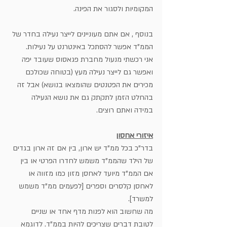
המקומיות ולסגור את הפינה. 
בנוסף , אם אתם מעוניינים לייצר נעילה בחדר של 
הממ"ד אפשר להסתכל באינטרנט על נעילות. 
אני רכשתי מנעול מחברת פגאסוס שעובד יפה 
ואפשר גם לייצר נעילה מעץ (בטוחה שכולכם 
מכירים את הפטנטים שהומצאו בנושא) אבל זה 
בהחלט הזמן לתקתק גם את נושא הנעילה 
במידה ואתם רוצים.
איזורי אחסון
בדר"כ בכל ממ"ד יש ארון, בין אם זה ארון בגדים 
של הילד שהממ"ד משמש לחדרו הפרטי או בין 
אם הממ"ד מיועד לאחסן מזון כמו מזווה או 
לאחסן קלסרים וספרים [לפעמים ממ"ד משמש 
למשרד].
מה שחשוב הוא לפנות מדף אחד או שניים 
לטובת דברים שצריכים להיות בממ"ד. לדוגמא 