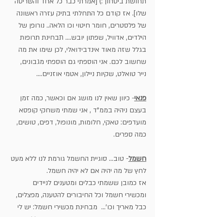
תחושת ביטחון :) [אמרתי כבר כל אחד והשריטה 
שלו]. אז קודם כל התחלתי בתיק עזרה ראשונה 
של פלסטרים, חומר חיטוי וכו הלאה.. נורופן של 
הילדים, אדוויל, שפתון יובש.... תבחינת תרופות
בגלל שזה מאוד אינדבידואלי, לכן שימו את מה 
שחשוב לכם. אני הוספתי גם הוספתי מגבונים, 
נייר טואלט, שקיות ניילון, אטמי אוזניים....
פנאי
- כיוון שאין לנו מושג אם וכאשר, כמה זמן 
בעצם ניהיה בממ"ד , אני שמתי משחקי קופסא
מועדפים: טאקי, חלומות, מונופול, דפים, טושים, 
כמה ספרים.
חשמל
- טוב... סוגיית החשמל גורמת לנו ללא מעט 
לחץ של מה יהיה אם לא יהיה חשמל. 
אז כמובן ששמתי כבלים ומטענים לניידים 
ומכשירי חשמל וכל החיבורים להטענה, מפצלים,
כבל מאריך וכו'...  מבחינת מכשירי חשמל: יש לי 