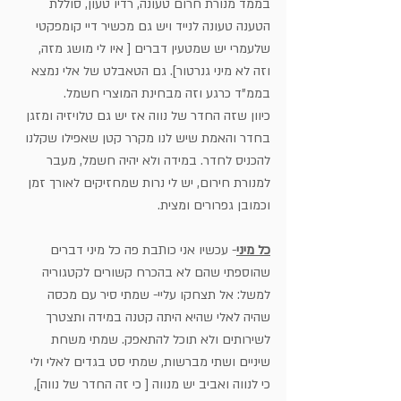
בממד מנורת חרום טעונה, רדיו טעון, סוללת
הטענה טעונה לנייד ויש גם מכשיר דיי קומפקטי 
שלעמרי יש שמטעין דברים [ איו לי מושג מזה, 
וזה לא מיני גנרטור]. גם הטאבלט של אלי נמצא 
בממ"ד כרגע וזה מבחינת המוצרי חשמל. 
כיוון שזה החדר של נווה אז יש גם טלויזיה ומזגן 
בחדר והאמת שיש לנו מקרר קטן שאפילו שקלנו 
להכניס לחדר. במידה ולא יהיה חשמל, מעבר 
למנורת חירום, יש לי נרות שמחזיקים לאורך זמן 
וכמובן גפרורים ומצית.
כל מיני
- עכשיו אני כותבת פה כל מיני דברים 
שהוספתי שהם לא בהכרח קשורים לקטגוריה 
למשל: אל תצחקו עליי- שמתי סיר עם מכסה 
שהיה לאלי שהיא היתה קטנה במידה ותצטרך 
לשירותים ולא תוכל להתאפק. שמתי משחת 
שיניים ושתי מברשות, שמתי סט בגדים לאלי ולי 
כי לנווה ואביב יש מנווה [ כי זה החדר של נווה], 