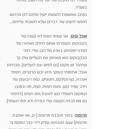
מסודר לפי ההבנה שלי של מה חשוב שיהיה 
בממ"ד. 
כמובן שאשמח להצעות ייעול שלכם לכן תרגישו 
חופשי להציע עוד דברים שלא חשבתי עלייהם... 
אוכל ומים
- אני שמתי כמות לא קטנה של 
בקבוקים והצמדתי אותם לחלק האחורי של 
המדף התחתון בארון של הבן שלי. לפני 
הבקבוקים הוא מאחסן את הנעליים שלו כך 
שלהכל יש מקום [גם למים וגם לנעליים]. מבחינת 
אוכל: אחסנתי בעיקר מזון יבש קרקרים, חטיפי 
אנרגיה, קורונפלקס, חטיפים, כמה ריבועים של 
חלב עמיד קטן, מנות חמות, קפה, תה וכמובן 
קומקום חשמלי קטן לטובת מים חמים [דחפתי 
גם את הגזיה הקטנה שלי במידה ולא יהיה חשמל].
תרופות
- בתור חובבת תרופות [ כן, אני אוהבת 
תרופות] עצם הנוכחות שלהן לידי כבר נוסקת בי 