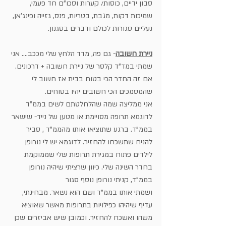
סבון ידיים, כוסות/ קערות וסכו"ם חד פעמי, 
שמיכות דקות, מגבת, בטריות, פנס, גזייה ופינג'אן, 
נעליים סגורות לכולם ודברים בסגנון.
ניירת חשובה
- גם פה, מדד הלחץ שלי מככב.... אני 
שמתי במד"ד קלסר של ניירת חשובה + דרכונים. 
אם זה החדר הכי בטוח בבית אז חשוב לי 
שהמסמכים הכי חשובים יהיו בטוחים.
אני ממליצה שמה שהלחלטתם לשים בממ"ד 
לדוגמא תרופה מסויימת או מטען של נייד- שישאר 
בממ"ד. ברגע שתוציאו אותו מהממ"ד , סביר 
להניח שתשכחו להחזיר. לדוגמא יש לי נורופן 
לילדים פתוח במגירת תרופות שלי שממוקמת 
בחדר השינה שלי. כיוון שרציתי שיהיה נורופן 
בממ"ד, קניתי נורופן נוסף סגור 
ושמתי אותו בממ"ד ושם הוא נשאר. מבחינתי, 
עדיף שיהיהו כפילויות בתרופות מאשר שאוציא 
משהו ואשכח להחזיר. וכמובן שיש אביזרים שכן 