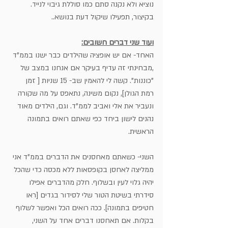
נוציא ולא נקנה סתם כמו סוללת גיבוי לנייד. 
בקיצור, תפעילו שיקול דעת בנושא..
ועוד שני דברים חשובים:
האחד- אם יש אופציה שהילדים כבר ישנו בממ"ד 
,מבחינתי זה עדיף בעיקר אם אנחנו במצב של 
"כוננות". קשה לי להאמין שב- 15 שניות [ זמן 
רמת הגולן], נקום משינה, נתאפס על מה שקורה 
ונעביר את אלי ואביב לממ"ד. וגם, הילדים מאוד 
נהנים לישון ביחד כפי שאתם רואים בתמונה 
הראשית.
השני- כשאתם מאחסנים את הדברים בממ"ד אני 
ממליצה לאחסן בקופסאות ללא מכסה כדי שהכל 
יהיה גלוי לעין ובשלוף. חלק מהדברים אפילו 
סידרתי בשיטת הטור שלי לסידור בגדים [ראו 
חטיפים בתמונה]. ככה רואים הכל ואפשר לשלוף 
בקלות. אם תאחסנו דברים אחד על השני, 