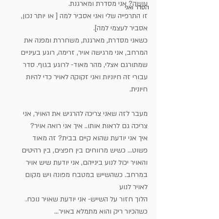
עושה? אני מסדרת ומארגנת. 
הסדר ואני
זו התרפייה שלי ואני אסביר למה [ או יותר נכון, 
אסביר לעצמי למה].
כשאני מסדרת, מארגנת, משחררת ומפנה את 
המרחב, אני מרגישה אויר, זרימה, רוגע בעיניים
שמתורגם אצלי, מהר מאוד- לרוגע בגוף. סדר 
עבורי זה חיוניות ואני זקוקה לאויר כדי להיות 
חיונית.
מעבר לזה שאני צריכה להרגיש את האויר, אני 
צריכה גם לראות אותו.. איך אני רואה אויר? 
איך אני יודעת שהוא קיים בבית? זה מאוד 
פשוט... כשיש מרווחים בין חפצים, בין רהיטים 
והאויר יכול לנוע בינייהם, אני יודעת שיש אויר 
במרחב. כשהשייש במטבח מפונה ויש מקום 
לאויר לנוע 
הלוך חזור על השייש- אני יודעת שאויר נוכח. 
כשהכיור ריק והוא מתמלא באויר... 