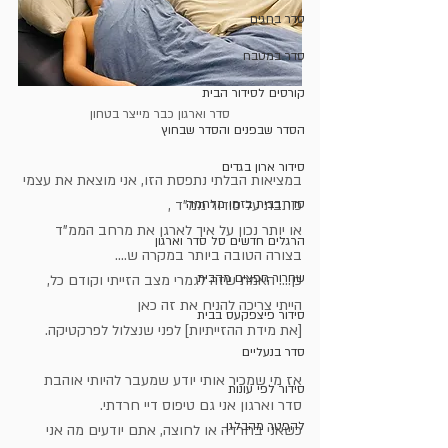
סדר בחגים
סדר במטבח
קורסים לסידור הבית
סדר וארגון כבר מייצר בטחון
הסדר שבפנים והסדר שבחוץ
סידור ארון בגדים
במציאות הבלתי נתפסת הזו, אני מוצאת את עצמי 
סדר בבית בזמן מלחמה
כותבת על סידור ממ"ד ,
או יותר נכון על איך לארגן את מרחב הממ"ד 
הרגלים חדשים סל סדר וארגון
בצורה הטובה ביותר במקרה ש....  
שחרור חפצים מהבית
כן.... האמת שזה לגמרי מצב הזייתי וקודם כל, 
הייתי צריכה להניח את זה כאן 
סידור פיצפקעס בבית
[את מידת ההזייתיות] לפני שנצלול לפרקטיקה.
סדר בנעליים
אז מי שמכיר אותי יודע שמעבר להיותי אוהבת 
סידור לפי עונות
סדר וארגון אני גם טיפוס דיי חרדתי.
להפטר מהבלגן
כשאני בחרדה או לחוצה, אתם יודעים מה אני 