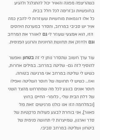
כשהריצפה מפונה והאויר יכול להתגלגל ולהגיע 
בחופשיות ובזרימה לכל חלל בבית. 
כל אלו דוגמאות מוחשיות שעוזרות לי להבין כמה 
אויר יש סביבי במרחב, והסדר במערכת היחסים
 הזו, הוא אמצעי שעוזר לי 
גם
 לאוורר את המרחב 
וגם
 ולחזק את תחושת החיוניות והרוגע הפנימית.
עוד ערך חשוב שהסדר נותן לי זה 
בטחון
 ואפשר 
להוסיף לזה גם- שליטה במרחב. במילים אחרות,
כשיש לי שליטה במרחב אני מרגישה בטוחה. 
ואז... כשיש לי תחושה של חוסר השליטה ואפילו 
חוסר אונים בנוגע לכל מה שמתרחש מהצד השני 
של דלת הבית שלי , כלומר- החיים בחוץ 
[ובמלחמה הזו אנו כולנו מרגישים זאת פול 
פאוור], אני בוחרת לבצע פעולות פרקטיות של 
סדר וארגון, שמייצרות לי תחושה פנימית של 
ביטחון ושליטה במרחב סביבי. 