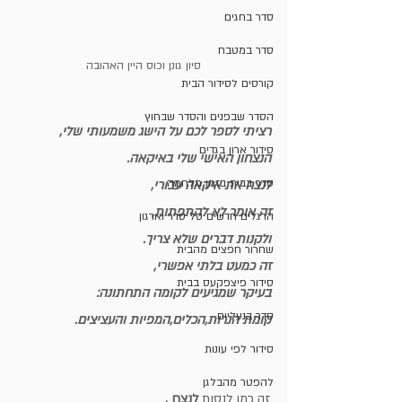
סדר בחגים
סדר במטבח
סיון גונן וכוס היין האהובה
קורסים לסידור הבית
הסדר שבפנים והסדר שבחוץ
רציתי לספר לכם על הישג משמעותי שלי,
סידור ארון בגדים
הנצחון האישי שלי באיקאה.
סדר בבית בזמן מלחמה
לנצח את איקאה עבורי, 
זה אומר לא להתפתות,
הרגלים חדשים סל סדר וארגון
ולקנות דברים שלא צריך.
שחרור חפצים מהבית
זה כמעט בלתי אפשרי, 
סידור פיצפקעס בבית
בעיקר שמגיעים לקומה התחתונה:
סדר בנעליים
קומת הנרות,הכלים,המפיות והעציצים.
סידור לפי עונות
להפטר מהבלגן
זה כמו לנסות 
לנצח ,