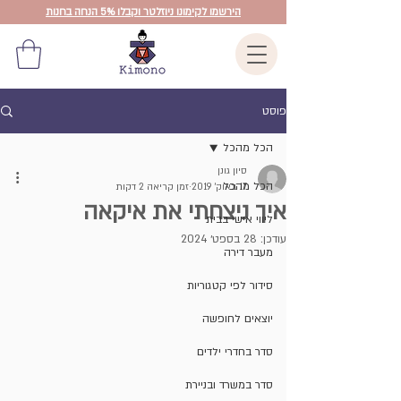
הירשמו לקימונו ניוזלטר וקבלו 5% הנחה בחנות
פוסט
הכל מהכל
סיון גונן
הכל מהכל
17 באוק׳ 2019
זמן קריאה 2 דקות
איך ניצחתי את איקאה
ליווי אישי בבית
עודכן:
28 בספט׳ 2024
מעבר דירה
סידור לפי קטגוריות
יוצאים לחופשה
סדר בחדרי ילדים
סדר במשרד ובניירת