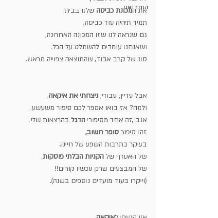
הסדר ואני
את ה
מכונת כביסה
 שלנו בבית.
תמיד תיהיה עוד כביסה, 
גם שנראה לנו שזו המכונה האחרונה,
ושאנחנו עומדים להשתלט על הכל.
סוג של קרב אבוד, שהתוצאה צפוייה מראש.
אבל עדיין, עבורי, 
ניצחתי את איקאה
. 
ולמה? אז בואו אספר לכם סיפור משעשע.
אגב ,זה אחד מסיפורי 
הדגל
 בהרצאות שלי.
זהו סיפור 
סופר חשוב,
בעיקר בתרבות השפע של חיינו
.
של האטרף של 
הקניות הבלתי פוסקות
,
של המבצעים שרק עכשיו קורים!!
(וייקרו בעוד מועדים נוספים בשנה).
אני הגעתי ל
איקאה