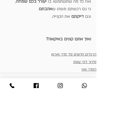
ואז כל מה שתשתמשו בו 
יעורר בכם שמחה
,
כי גם רכשתם משהו ש
אהבתם
וגם 
דייקתם
 את הקנייה.
ואיך אתם קונים באיקאה?
הרגלים חדשים סל סדר וארגון
סידור לפי עונות
הסדר ואני
פוסטים אחרונים
הצג הכול