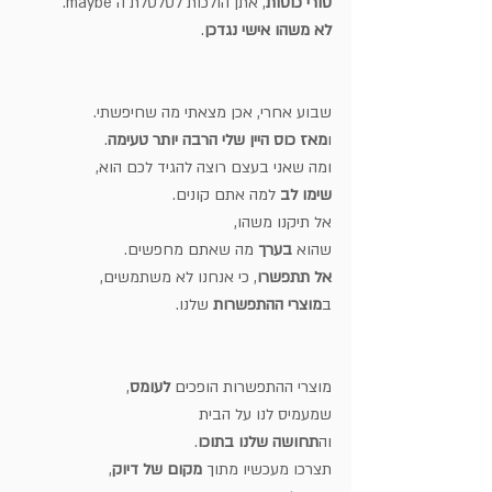
סורי כוסות
, אתן הולכות לסלסלת ה maybe.
לא משהו אישי נגדכן
.
שבוע אחרי, אכן מצאתי מה שחיפשתי.
ו
מאז כוס היין שלי הרבה יותר טעימה
.
ומה שאני בעצם רוצה להגיד לכם הוא, 
שימו לב
 למה אתם קונים.
אל תיקנו משהו,
שהוא 
בערך
 מה שאתם מחפשים.
אל תתפשרו
, כי אנחנו לא משתמשים,
ב
מוצרי ההתפשרות
 שלנו.
מוצרי ההתפשרות הופכים 
לעומס
,
שמעמיס לנו על הבית 
וה
תחושה שלנו בתוכו
.
תצרכו מעכשיו מתוך 
מקום של דיוק
,