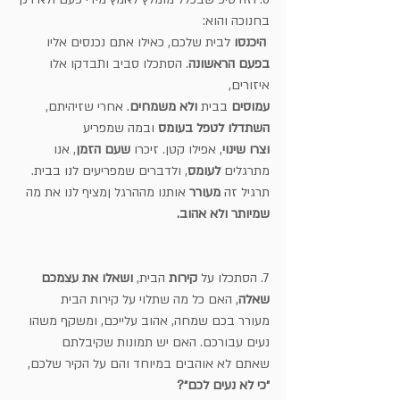
בחנוכה והוא:
היכנסו
 לבית שלכם, כאילו אתם נכנסים אליו 
בפעם הראשונה
. הסתכלו סביב ותבדקו אלו 
איזורים,
עמוסים
 בבית 
ולא משמחים
. אחרי שזיהיתם, 
השתדלו לטפל בעומס 
ובמה שמפריע
וצרו שינוי
, אפילו קטן. זיכרו 
שעם הזמן
, אנו 
מתרגלים 
לעומס
, ולדברים שמפריעים לנו בבית. 
תרגיל זה 
מעורר
 אותנו מההרגל ןמציף לנו את מה 
שמיותר ולא אהוב.
7. הסתכלו על 
קירות 
הבית, 
ושאלו את עצמכם 
שאלה
, האם כל מה שתלוי על קירות הבית
מעורר בכם שמחה, אהוב עלייכם, ומשקף משהו 
נעים עבורכם. האם יש תמונות שקיבלתם
שאתם לא אוהבים במיוחד והם על הקיר שלכם, 
״כי לא נעים לכם״?