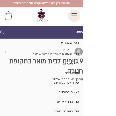
הירשמו לקימונו ניוזלטר וקבלו 5% הנחה בחנות
פוסט
הכל מהכל
סיון גונן
הכל מהכל
16 בדצמ׳ 2022
זמן קריאה 4 דקות
9 טיפים לבית מואר בתקופת
ליווי אישי בבית
חנוכה
מעבר דירה
עודכן:
28 בספט׳ 2024
סידור לפי קטגוריות
יוצאים לחופשה
סדר בחדרי ילדים
סדר במשרד ובניירת