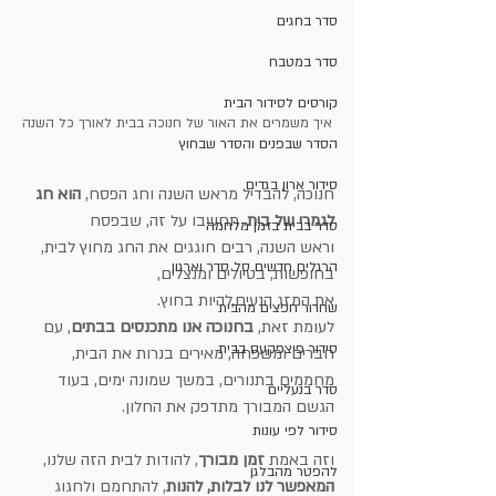
סדר בחגים
סדר במטבח
קורסים לסידור הבית
איך משמרים את האור של חנוכה בבית לאורך כל השנה
הסדר שבפנים והסדר שבחוץ
סידור ארון בגדים
חנוכה, להבדיל מראש השנה וחג הפסח, 
הוא חג 
לגמרי של בית
. תחשבו על זה, שבפסח 
סדר בבית בזמן מלחמה
וראש השנה, רבים חוגגים את החג מחוץ לבית, 
הרגלים חדשים סל סדר וארגון
בחופשות, בטיולים ומנצלים, 
את המזג הנעים,להיות בחוץ. 
שחרור חפצים מהבית
לעומת זאת, 
בחנוכה אנו מתכנסים בבתים
, עם 
סידור פיצפקעס בבית
חברים ומשפחה, מאירים בנרות את הבית,
מחממים בתנורים, במשך שמונה ימים, בעוד 
סדר בנעליים
הגשם המבורך מתדפק את החלון.
סידור לפי עונות
וזה באמת 
זמן מבורך
, להודות לבית הזה שלנו, 
להפטר מהבלגן
המאפשר לנו לבלות, להנות
, להתחמם ולחגוג