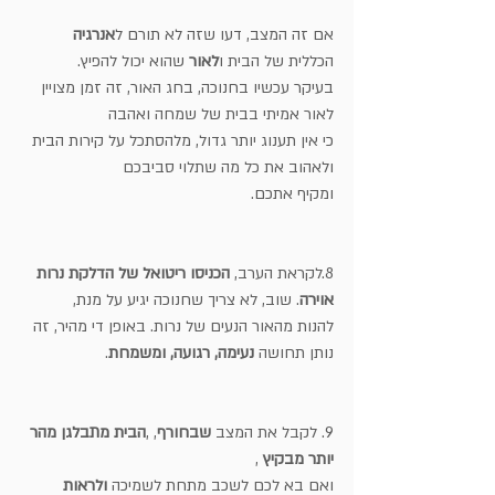
אם זה המצב, דעו שזה לא תורם ל
אנרגיה
הכללית של הבית ו
לאור
 שהוא יכול להפיץ.
בעיקר עכשיו בחנוכה, בחג האור, זה זמן מצויין 
לאור אמיתי בבית של שמחה ואהבה
כי אין תענוג יותר גדול, מלהסתכל על קירות הבית 
ולאהוב את כל מה שתלוי סביבכם
ומקיף אתכם.
8.לקראת הערב, 
הכניסו ריטואל של הדלקת נרות 
אוירה
. שוב, לא צריך שחנוכה יגיע על מנת,
להנות מהאור הנעים של נרות. באופן די מהיר, זה 
נותן תחושה 
נעימה, רגועה, ומשמחת
.
9. לקבל את המצב 
שבחורף
, ,
הבית מתבלגן מהר 
יותר מבקיץ 
,
ואם בא לכם לשכב מתחת לשמיכה 
ולראות 