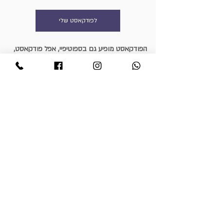
לפודקאסט שלי
הפודקאסט מופיע גם בספוטיפיי, אפל פודקאסט, 
אמזון מיוזיק, וגוגל פודקאסט.
הזינו בשורת החיפוש למה לא מוצאים שום דבר 
בבית הזה, והפודקאסט יעלה לכם עם כל הפרקים.
הצטרפת כבר לקבוצת פייסבוק שלי?