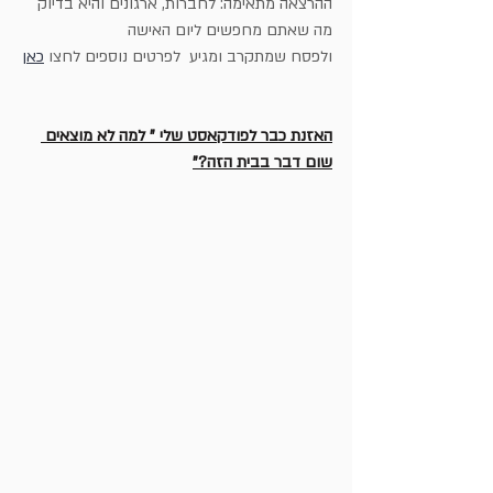
ההרצאה מתאימה: לחברות, ארגונים והיא בדיוק 
מה שאתם מחפשים ליום האישה
ולפסח שמתקרב ומגיע  לפרטים נוספים לחצו 
כאן
האזנת כבר לפודקאסט שלי " למה לא מוצאים 
שום דבר בבית הזה?"