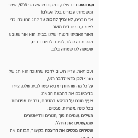
עם האהובים שלנו, במקום שהוא הכי 
פרטי
, אישי 
הסדר ואני
ומשפחתי עבורינו 
בכל העולם
!
אז חברים, 
לא צריך לחכות 
עד לחג החנוכה, כדי 
ליצור עבורינו 
בית מואר
.
האור האמיתי
 והנצחי שלנו בבית, הוא אור שנובע 
מהשמחה שלנו, להיות ולחיות בבית,
שעושה לנו שמחה בלב
.
ועם זאת, עדיין חשוב להבין שחנוכה הוא חג של 
חורף 
ולכן כדאי לדבר רגע, 
על כל מה שהחורף מביא עימו לבית שלנו. 
ציירו 
בדימיונכם את התמונה הבאה: 
צעיף מונח על הכיסא במטבח, גרביים מפוזרות 
בכל פינה ,מטריות, מגפיים,
מעילים ,שמיכות פוך ,תנורים ורדיאטורים 
שמקשטים את החלל. 
שטיחים מכסים את הריצפה 
בקיצור, הבנתם את 
התמונה.