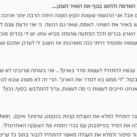
אדמה ולחוש בגוף את האויר הצונן....
ם אבל אני הרגשתי שעונת הקיץ השנה היתה הרבה יותר ארוכה 
אויר את השינוי. האמת, שאני גם רגועה  כי אני יודעת שגם לש
הארון בגדים ולכל הפתעה שהמזג מביא עימו, יש לי בגדים מוכנ
אז ומתמיד הייתי ככה מאורגנת אז חשוב לי לעדכן אתכם ש
ק עכשיו להתחיל לעשות סדר בארון?... אני בטוחה שרובינו לא ש
בקול: "לי ממש בא לסדר את הארון". הרי זה לא משהו שבא לנו 
חנו חייבים לעשות כי מה לעשות, צריך להתלבש בסוף, נכון?
בר התחיל למלא את העגלת קניות בנקסט, טרמינל איקס,  Shein
נו את הפיד בפייסבוק עם בגדי הסתיו של הצעקה האחרונה?.
 סיפור ולמלא את העגלה מאשר להתחיל לנבור בתוך כל ערימ