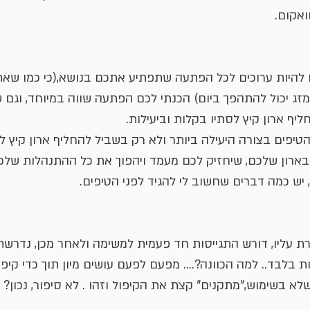
ואקום.
 להיות ערוכים לכל הפתעה שתפתיע אתכם בנושא,(כי כמו שאתם
זג יכול להתהפך ביום) הכנתי לכם הפתעה שווה במיוחד, וגם ש
יף ארון קיץ לסתיו בקלות וביעילות.
טיפים בצורה היעילה ביותר ולא רק בשביל להחליף ארון קיץ לס
בארון שלכם, שיחזיק לכם מעמד ויהפוך את כל ההתנהלות שלכם
יש כמה דברים שחשוב לי להגיד לפני הטיפים.
ת עליו, דורש התגייסות חד פעמית למשימה ולאחר מכן, נדרשת
בלבד.. למה הכוונה?.... מפעם לפעם עושים מיון תוך כדי קיפו
 בשימוש,"מתקנים" קצת את הקיפול וזהו . לא סיפור, נכון?