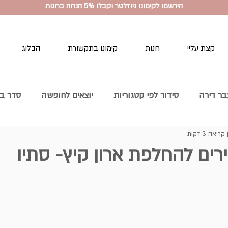
הירשמו לקימונו ניוזלטר וקבלו 5% הנחה בחנות
קצת עליי
חנות
קימונו בתקשורת
הבלוג
ר דירה
סידור לפי קטגוריות
יוצאים לחופשה
סדר בח
קריאה 3 דקות
ים
סדר במטבח
קורסים לסידור הבית
הסדר שבפנים
בזמן מלחמה
הרגלים חדשים סל סדר וארגון
שחרור חפצים
עליים
סידור לפי עונות
להפטר מהבלגן
הסדר ואני