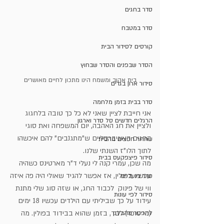
סדר בחגים
סדר במטבח
קורסים לסידור הבית
הסדר שבפנים והסדר שבחוץ
בית אהוב ומשמח הינו מתכון לחיים מאושרים
סידור ארון בגדים
סדר בבית בזמן מלחמה
אני חייבת לציין שאני לא כל כך טובה בלחגוג 
הרגלים חדשים סל סדר וארגון
ולציין את חג האהבה, יום המשפחה ואת סוגי 
החגים האוניברסליים ש"מתגנבים" להם איכשהו 
שחרור חפצים מהבית
לתוך הלו"ז השנתי שלנו.
סידור פיצפקעס בבית
מה שכן, עמרי קנה לי נעלי ד"ר מארטינס כשהיה 
עכשיו בפולין, אז אפשר להגיד שאולי היה פה איזה
סדר בנעליים
ווי של פינוק  לכבוד החג, או שזה סוג שלי מתנת 
סידור לפי עונות
עידוד על כך שביליתי עם הילדים עכשיו 18 ימים 
(מי סופר) לבד, בזמן שהוא בבידוד בפולין. מה 
להפטר מהבלגן