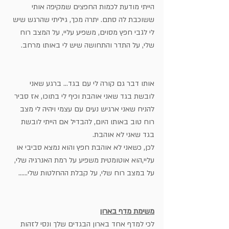
הייתי מודעת לכמות החפצים שמקיפה אותי  
ששוכבת לה סתם. יתרה מכך, גיליתי שהרגש שיש 
לי לגבי חפץ מסוים, משפיע עליי, על המצב רוח 
שלי, על התדר והתחושה שיש לי באותו מרחב.
אותו דבר גם קורה לי עם בגד… ברגע שאני 
לובשת בגד שאני אוהבת וכיף לי בתוכו, אז סביר 
להניח שאני ארגיש נעים עם עצמי ויהיה לי מצב 
רוח טוב באותו היום, להבדיל אם הייתי לובשת 
בגד שאני לא אוהבת. 
לכן, כשאני לא אוהבת חפץ והוא נמצא סביבי או 
עליי,הוא אוטומטית משפיע על רמת האנרגיה שלי,
על במצב רוח שלי, על קבלת ההחלטות שלי......
משימת מדף בארון
לכי למדף אחד בארון הבגדים שלך ונסי לזהות 