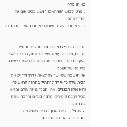
באותו מדף,
3 פרטי לבוש "שהתאבנו" וששוכבים שם על 
המדף סתם.
שימי אותם בשקית ושחררי אותם מהארון והמבית.
תודי שזה כיף גדול לשחרר חפצים סתמיים 
מהבית, ולהשיל עומס .שיחרור ודיוק המרחב אלו 
הצעדים החשובים ביותר שמובילים אותנו ליצירת 
בית מאושר ושמח.
אני חושבת שמי שרוצה לצאת לדרך ולדייק את 
הבית שלה כדאי לה להתחיל בתחנה הראשונה 
והיא ארון הבגדים
. ארון הבגדים זה עולם ומלואו. 
מכיל הרבה סיפורים, הרבה בגדים והרבה עומס 
לא נחוץ,
ולהתחיל דווקא בארון בגדים שהוא מוגדר 
ומתוחם, זו התחלה נהדרת.