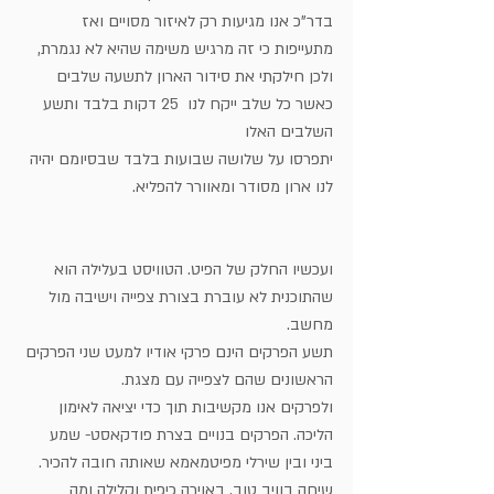
בדר"כ אנו מגיעות רק לאיזור מסויים ואז 
מתעייפות כי זה מרגיש משימה שהיא לא נגמרת,
ולכן חילקתי את סידור הארון לתשעה שלבים 
כאשר כל שלב ייקח לנו  25 דקות בלבד ותשע 
השלבים האלו
יתפרסו על שלושה שבועות בלבד שבסיומם יהיה 
לנו ארון מסודר ומאוורר להפליא.
ועכשיו החלק של הפיט. הטוויסט בעלילה הוא 
שהתוכנית לא עוברת בצורת צפייה וישיבה מול 
מחשב.
תשע הפרקים הינם פרקי אודיו למעט שני הפרקים 
הראשונים שהם לצפייה עם מצגת.
ולפרקים אנו מקשיבות תוך כדי יציאה לאימון 
הליכה. הפרקים בנויים בצרת פודקאסט- שמע 
ביני ובין שירלי מפיטמאמא שאותה חובה להכיר. 
שיחה בוויב טוב, באוירה כיפית וקלילה ומה 