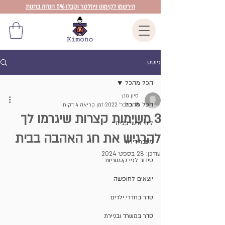
הירשמו לקימונו ניוזלטר וקבלו 5% הנחה בחנות
פוסט
הכל מהכל
סיון גונן
הכל מהכל
18 בפבר׳ 2022
זמן קריאה 4 דקות
3 משימות קצרות שיגרמו לך
ליווי אישי בבית
להרגיש את חג האהבה בבית
מעבר דירה
עודכן:
28 בספט׳ 2024
סידור לפי קטגוריות
יוצאים לחופשה
סדר בחדרי ילדים
סדר במשרד ובניירת