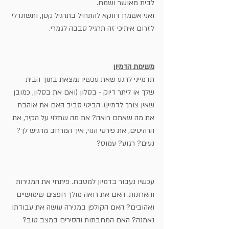
לבית מאושר ושמח.
ואני אשמח דווקא להתחיל בתרגיל קטן, ותשתדלי 
לזרום איתיכי זה תרגיל סבבה לגמרי.
משימת הדמיון
תדמייני לרגע שאת עכשיו נמצאת בתוך הבית 
שלך או ליתר דיוק - בסלון (ואם את בסלון, כמובן 
שאין צורך לדמיין). הביטי סביב האם את אוהבת 
את מה שאתם רואה? את מה שתלוי על הקיר, את 
הרהיטים, את פירטי הנוי, איך המרחב מרגיש לך? 
נעים? רגוע? עמוס?
עכשיו נעבור בדמיון למטבח. פיתחי את המגירות 
והארונות. האם את רואה מולך חפצים שימושיים 
ואהובים? האם הקולפן במגירה עושה את עבודתו 
נאמנה? האם המחבתות והסירים במצב טוב? 