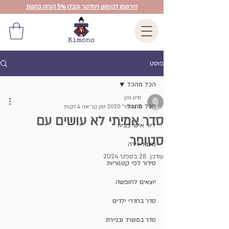
הירשמו לקימונו ניוזלטר וקבלו 5% הנחה בחנות
פוסט
הכל מהכל
סיון גונן
הכל מהכל
3 באפר׳ 2020
זמן קריאה 4 דקות
סדר אמיתי לא עושים עם
ליווי אישי בבית
סטופר
מעבר דירה
עודכן:
28 בספט׳ 2024
סידור לפי קטגוריות
יוצאים לחופשה
סדר בחדרי ילדים
סדר במשרד ובניירת