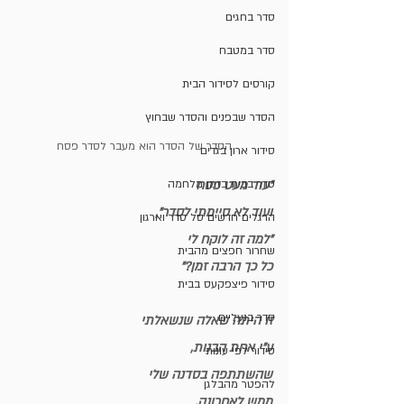
סדר בחגים
סדר במטבח
קורסים לסידור הבית
הסדר שבפנים והסדר שבחוץ
הסדר של הסדר הוא מעבר לסדר פסח
סידור ארון בגדים
"עוד מעט פסח 
סדר בבית בזמן מלחמה
ועוד לא סיימתי לסדר",
הרגלים חדשים סל סדר וארגון
"למה זה לוקח לי
שחרור חפצים מהבית
כל כך הרבה זמן?"
סידור פיצפקעס בבית
סדר בנעליים
זו היתה שאלה שנשאלתי 
ע"י אחת הבנות,
סידור לפי עונות
שהשתתפה בסדנה שלי
להפטר מהבלגן
ממש לאחרונה.