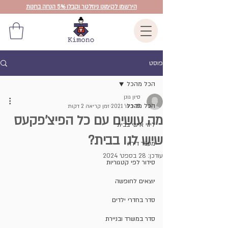
הירשמו לקימונו ניוזלטר וקבלו 5% הנחה בחנות
פוסט
הכל מהכל
סיון גונן
הכל מהכל
15 בינו׳ 2021
זמן קריאה 2 דקות
מה עושים עם כל הפיצ'פקעס
ליווי אישי בבית
שיש לנו בבית?
מעבר דירה
עודכן:
28 בספט׳ 2024
סידור לפי קטגוריות
יוצאים לחופשה
סדר בחדרי ילדים
סדר במשרד ובניירת