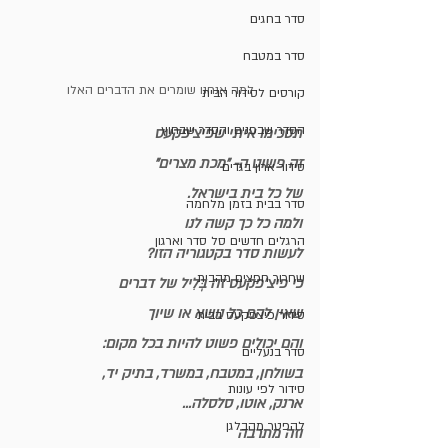
סדר בחגים
סדר במטבח
למה אנחנו שומרים את הדברים האלו
קורסים לסידור הבית
הסדר שבפנים והסדר שבחוץ
תסכימו איתי שפיצ'פקעס
זה פשוט ה- "מכת מצרים"
סידור ארון בגדים
של כל בית בישראל.
סדר בבית בזמן מלחמה
ולמה כל כך קשה לנו
הרגלים חדשים סל סדר וארגון
לעשות סדר בקטגוריה הזו?
שחרור חפצים מהבית
כי פיצ'פקעס זה בְּלִיל של דברים
שאין להם כל נושא או שיוך 
סידור פיצפקעס בבית
והם יכולים פשוט להיות בכל מקום:
סדר בנעליים
בשולחן, במטבח, במשרד, בתיק יד,
סידור לפי עונות
ארנק, אוטו, סלסלה...
להפטר מהבלגן
וזה מתרבה