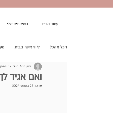
עמוד הבית
השירותים שלי
הכל מהכל
ליווי אישי בבית
מעב
סיון גונן
7 בנוב׳ 2019
זמן ק
סדר במשרד ובניירת
סדר בחג
ואם אגיד לך
עודכן:
28 בספט׳ 2024
סידור ארון בגדים
סדר בבית 
סידור פיצפקעס בבית
סדר בנ