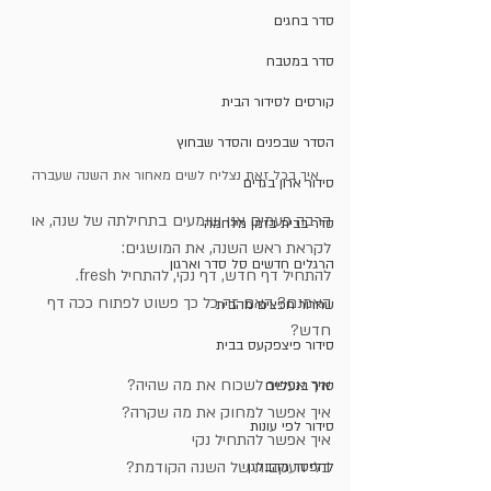
סדר בחגים
סדר במטבח
קורסים לסידור הבית
הסדר שבפנים והסדר שבחוץ
איך בכל זאת נצליח לשים מאחור את השנה שעברה
סידור ארון בגדים
הרבה פעמים אנו שומעים בתחילתה של שנה, או 
סדר בבית בזמן מלחמה
לקראת ראש השנה, את המושגים:
הרגלים חדשים סל סדר וארגון
להתחיל דף חדש, דף נקי, להתחיל fresh.
האמנם? האם זה כל כך פשוט לפתוח ככה דף 
שחרור חפצים מהבית
חדש?
סידור פיצפקעס בבית
איך אפשר לשכוח את מה שהיה?
סדר בנעליים
איך אפשר למחוק את מה שקרה?
סידור לפי עונות
איך אפשר להתחיל נקי
בלי העקבות של השנה הקודמת?
להפטר מהבלגן