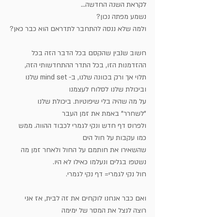
לקראת השנה החדשה...
נשמע מפתה נכון?
ולמה שלא ננסה להתחבר לתדראם הוא כבר כאן?
חשוב שנבין שהקסם בכל הדבר הזה בכל 
ההזדמנות הזו, בכל התדר ההתחדשותי הזה,
תלוי אך ורק בכוונה שלנו, ב- mind set שלנו 
וביכולת שלנו לסלוח לעצמנו
על מה שהיה בלי שיפוטיות. ביכולת שלנו 
"לשחרר" באמת את זמן העבר
ולפרוס דף חדש ונקי לגמרי לכבוד ההווה. ממש 
כמו עקבות על חול הים
שהשאירו את חותמם על החול ולאחר זמן מה 
נשטפו בגלים ונעלמו כאילו לא היו.
חול נקי לגמרי= דף נקי לגמרי.
ואם כבר אנחנו לוקחים את זה לבית, אז אני 
רוצה לנצל את המסר של ימימה