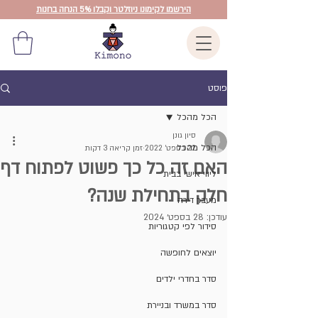
הירשמו לקימונו ניוזלטר וקבלו 5% הנחה בחנות
פוסט
הכל מהכל
סיון גונן
הכל מהכל
22 בספט׳ 2022
זמן קריאה 3 דקות
האם זה כל כך פשוט לפתוח דף
ליווי אישי בבית
חלק בתחילת שנה?
מעבר דירה
עודכן:
28 בספט׳ 2024
סידור לפי קטגוריות
יוצאים לחופשה
סדר בחדרי ילדים
סדר במשרד ובניירת