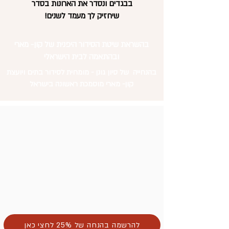
בבגדים
ונסדר את הארונות בסדר
שיחזיק לך מעמד לשנים!
בהשראת שיטת הסידור היפנית של קון- מארי
ובהתאמה לבית הישראלי
בהנחייה של סיון גונן - מומחית לסידור בתים ויועצת
קון- מארי מוסמכת ראשונה בישראל
להרשמה בהנחה של 25% לחצי כאן