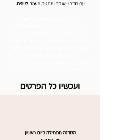
עם סדר שעובד ומחזיק מעמד
לשנים.
מרתון בארון זו
סדנה אנטרנטית
לסידור וארגון מחדש של
ארונות הבגדים
בהשראת
שיטת הסידור
היפנית
והמהפכנית
של קון- מארי
ובהתאמה
לבית ולארון הישראלי.
בסדנה ניישם את הסדר בעזרת מגוון כלים
ו
פתרונות איחסון חדשניים
בתהליך קבוצתי
ממוקד
המותאם לנשים עסוקות
תוך תמיכה
וליווי שלי לאורך כל שלבי התהליך.
ועכשיו כל הפרטים
הסדנה מתחילה ביום ראשון