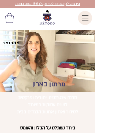
הירשמו לקימונו ניוזלטר וקבלו 5% הנחה בחנות
5
פברואר
מרתון
בארון
סדנה אינטרנטית ייחודית ופרקטית
לנשים עסוקות במיוחד
לסידור וארגון ארונות הבגדים בבית
ביחד נשתלט על הבלגן והעומס