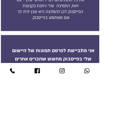
את כל התכנים גם למייל האישי שלך . עם
זאת, התמיכה שלי ניתנת בקבוצת
הפייסבוק לכן ההמלצה היא שכן יהיה לך
שם משתמש בפייסבוק.
אני מתביישת לפרסם תמונות של היישום
שלי בפייסבוק מחשש שחברים אחרים
בפייסבוק יראו אותן
אל חשש. כיוון שהקבוצה שלנו הינה
פרטית וסגורה, כל מה שאת מעלה
בקבוצה אינו לפירסום ורק מי שנרשמה
לסדנה כמוך, תוכל לראות את מה שאת
מפרסמת בקבוצה
האם אני חייבת לרכוש פתרונות איחסון
מסויימים כדי להצטרף לסדנה?