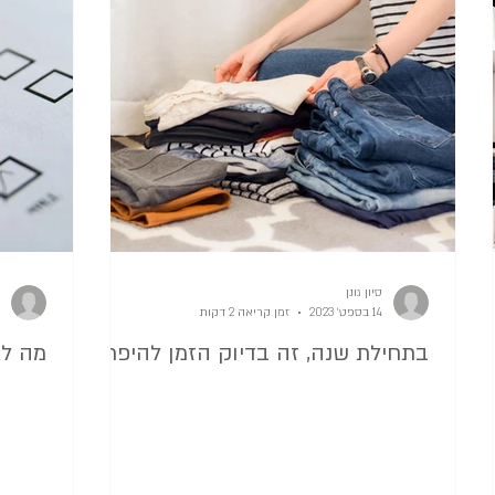
סדר במטבח
קורסים לסידור הבית
הסדר שבפנים 
מלחמה
הרגלים חדשים סל סדר וארגון
שחרור חפצים 
סידור לפי עונות
להפטר מהבלגן
הסדר ואני
סיון גונן
14 בספט׳ 2023
זמן קריאה 2 דקות
בתחילת שנה, זה בדיוק הזמן להיפרד
מה לא