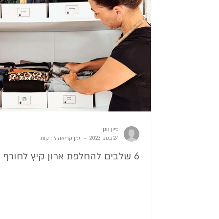
סדר במשרד ובניירת
סדר בחגים
סידור ארון בגדים
סדר בבית בזמן 
סידור פיצפקעס בבית
סדר בנעליים
סיון גונן
24 בנוב׳ 2023
זמן קריאה 4 דקות
6 שלבים להחלפת ארון קיץ לחורף