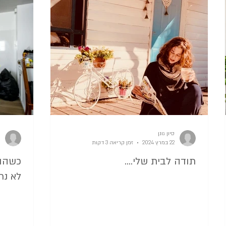
סדר במטבח
קורסים לסידור הבית
הסדר שבפנים 
מלחמה
הרגלים חדשים סל סדר וארגון
שחרור חפצים 
סידור לפי עונות
להפטר מהבלגן
הסדר ואני
סיון גונן
22 במרץ 2024
זמן קריאה 3 דקות
תודה לבית שלי....
כשהול
לא נר