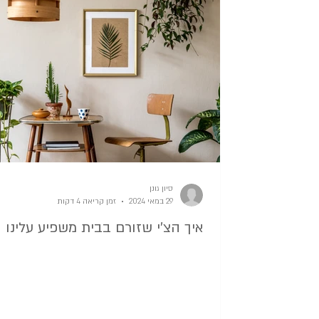
סדר במשרד ובניירת
סדר בחגים
סידור ארון בגדים
סדר בבית בזמן 
סידור פיצפקעס בבית
סדר בנעליים
סיון גונן
29 במאי 2024
זמן קריאה 4 דקות
איך הצ'י שזורם בבית משפיע עלינו